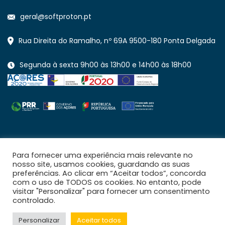
geral@softproton.pt
Rua Direita do Ramalho, nº 69A 9500-180 Ponta Delgada
Segunda à sexta 9h00 às 13h00 e 14h00 às 18h00
PROJECTO ACORES-03-0651-FEDER-100615
PROJETO N.º 13453
Para fornecer uma experiência mais relevante no
nosso site, usamos cookies, guardando as suas
preferências. Ao clicar em “Aceitar todos”, concorda
com o uso de TODOS os cookies. No entanto, pode
visitar "Personalizar" para fornecer um consentimento
controlado.
Personalizar
Aceitar todos